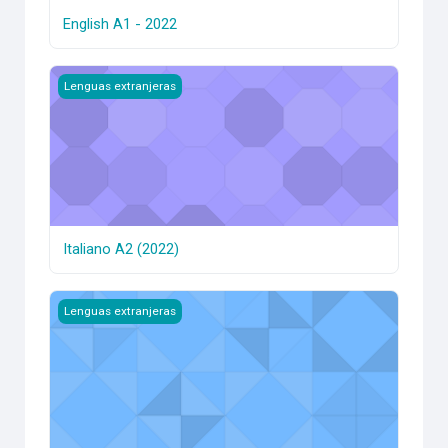
English A1 - 2022
Italiano A2 (2022)
Lenguas extranjeras
Italiano A2 (2022)
Italiano A1 (2022)
Lenguas extranjeras